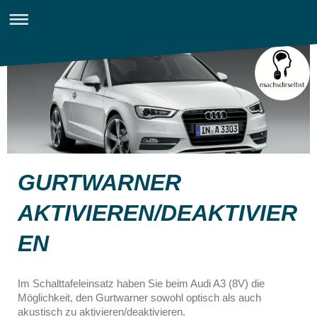
GURTWARNER
AKTIVIEREN/DEAKTIVIER
EN
Im Schalttafeleinsatz haben Sie beim Audi A3 (8V) die
Möglichkeit, den Gurtwarner sowohl optisch als auch
akustisch zu aktivieren/deaktivieren.