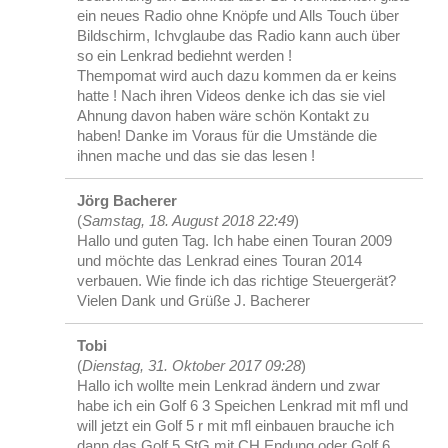
ein neues Radio ohne Knöpfe und Alls Touch über
Bildschirm, Ichvglaube das Radio kann auch über
so ein Lenkrad bediehnt werden !
Thempomat wird auch dazu kommen da er keins
hatte ! Nach ihren Videos denke ich das sie viel
Ahnung davon haben wäre schön Kontakt zu
haben! Danke im Voraus für die Umstände die
ihnen mache und das sie das lesen !
Jörg Bacherer
(
Samstag, 18. August 2018 22:49
)
Hallo und guten Tag. Ich habe einen Touran 2009
und möchte das Lenkrad eines Touran 2014
verbauen. Wie finde ich das richtige Steuergerät?
Vielen Dank und Grüße J. Bacherer
Tobi
(
Dienstag, 31. Oktober 2017 09:28
)
Hallo ich wollte mein Lenkrad ändern und zwar
habe ich ein Golf 6 3 Speichen Lenkrad mit mfl und
will jetzt ein Golf 5 r mit mfl einbauen brauche ich
dann das Golf 5 StG mit CH Endung oder Golf 6