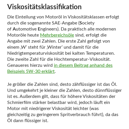
Viskositätsklassifikation
Die Einteilung von Motoröl in Viskositätsklassen erfolgt
durch die sogenannte SAE-Angabe (
S
ociety
of
A
utomotive
E
ngineers). Da praktisch alle modernen
Motoröle heute
Mehrbereichsöle
sind, erfolgt die
Angabe mit zwei Zahlen. Die erste Zahl gefolgt von
einem ‚W‘ steht für ‚Winter‘ und damit für die
Niedrigtemperaturviskosität bei kalten Temperaturen.
Die zweite Zahl für die Hochtemperatur-Viskosität.
Genaueres hierzu wird
in diesem Beitrag anhand des
Beispiels 5W-30 erklärt
.
Je größer die Zahlen sind, desto zähflüssiger ist das Öl.
Und umgekehrt je kleiner die Zahlen, desto dünnflüssiger
ist es. Außerdem gilt, dass für höhere Viskositäten der
Schmierfilm stärker belastbar wird, jedoch läuft ein
Motor mit niedrigerer Viskosität leichter (was
gleichzeitig zu geringerem Spritverbrauch führt), da das
Öl dann flüssiger ist.