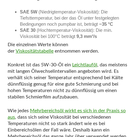
SAE 5W
(Niedrigtemperatur-Viskosität): Die
Tiefsttemperatur, bei der das Öl unter festgelegten
Bedingungen noch pumpbar ist, beträgt
−35 °C
SAE 30
(Hochtemperatur-Viskosität): Die min.
Viskosität bei 100°C beträgt
9,3 mm²/s
Die einzelnen Werte können
der
Viskositätstabelle
entnommen werden.
Konkret ist das 5W-30-Öl ein
Leichtlauföl
, das meistens
mit langen Ölwechselintervallen angeboten wird. Es
verhält sich seiner Temperatur entsprechend bei Kälte
dünnflüssig genug für eine gute Schmierung und bei
hohen Temperaturen nicht zu dünnflüssig um einen
stabilen Schmierfilm aufzubauen.
Wie jedes
Mehrbereichsöl wirkt es sich in der Praxis so
aus
, dass sich seine Viskosität bei verschiedenen
Temperaturen nicht so stark ändert wie es bei
Einbereichsölen der Fall wäre. Deshalb kann ein
Mehrbereichsöl das ganze Jahr über verwendet werden,