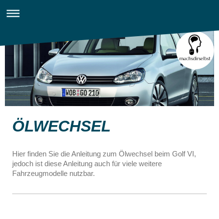
ÖLWECHSEL
Hier finden Sie die Anleitung zum Ölwechsel beim Golf VI,
jedoch ist diese Anleitung auch für viele weitere
Fahrzeugmodelle nutzbar.