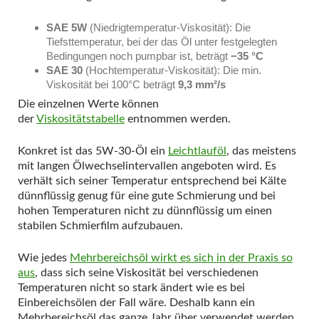
SAE 5W
(Niedrigtemperatur-Viskosität): Die
Tiefsttemperatur, bei der das Öl unter festgelegten
Bedingungen noch pumpbar ist, beträgt
−35 °C
SAE 30
(Hochtemperatur-Viskosität): Die min.
Viskosität bei 100°C beträgt
9,3 mm²/s
Die einzelnen Werte können
der
Viskositätstabelle
entnommen werden.
Konkret ist das 5W-30-Öl ein
Leichtlauföl
, das meistens
mit langen Ölwechselintervallen angeboten wird. Es
verhält sich seiner Temperatur entsprechend bei Kälte
dünnflüssig genug für eine gute Schmierung und bei
hohen Temperaturen nicht zu dünnflüssig um einen
stabilen Schmierfilm aufzubauen.
Wie jedes
Mehrbereichsöl wirkt es sich in der Praxis so
aus
, dass sich seine Viskosität bei verschiedenen
Temperaturen nicht so stark ändert wie es bei
Einbereichsölen der Fall wäre. Deshalb kann ein
Mehrbereichsöl das ganze Jahr über verwendet werden,