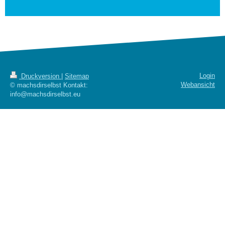
Login
Druckversion
|
Sitemap
Webansicht
© machsdirselbst Kontakt:
info@machsdirselbst.eu