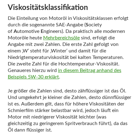
Viskositätsklassifikation
Die Einteilung von Motoröl in Viskositätsklassen erfolgt
durch die sogenannte SAE-Angabe (
S
ociety
of
A
utomotive
E
ngineers). Da praktisch alle modernen
Motoröle heute
Mehrbereichsöle
sind, erfolgt die
Angabe mit zwei Zahlen. Die erste Zahl gefolgt von
einem ‚W‘ steht für ‚Winter‘ und damit für die
Niedrigtemperaturviskosität bei kalten Temperaturen.
Die zweite Zahl für die Hochtemperatur-Viskosität.
Genaueres hierzu wird
in diesem Beitrag anhand des
Beispiels 5W-30 erklärt
.
Je größer die Zahlen sind, desto zähflüssiger ist das Öl.
Und umgekehrt je kleiner die Zahlen, desto dünnflüssiger
ist es. Außerdem gilt, dass für höhere Viskositäten der
Schmierfilm stärker belastbar wird, jedoch läuft ein
Motor mit niedrigerer Viskosität leichter (was
gleichzeitig zu geringerem Spritverbrauch führt), da das
Öl dann flüssiger ist.